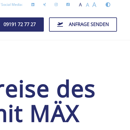
A
A
A
 Social Media:
09191 72 77 27
ANFRAGE SENDEN
reise des
mit MÄX