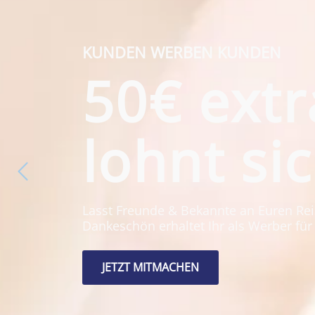
KUNDEN WERBEN KUNDEN
50€ extr
lohnt sic
Lasst Freunde & Bekannte an Euren Reis
Dankeschön erhaltet Ihr als Werber fü
JETZT MITMACHEN