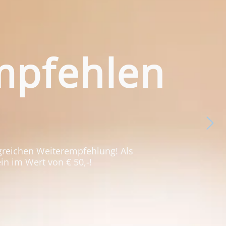
mpfehlen
lgreichen Weiterempfehlung! Als
n im Wert von € 50,-!