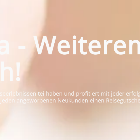
a - Weitere
h!
eerlebnissen teilhaben und profitiert mit jeder erfo
r jeden angeworbenen Neukunden einen Reisegutschei