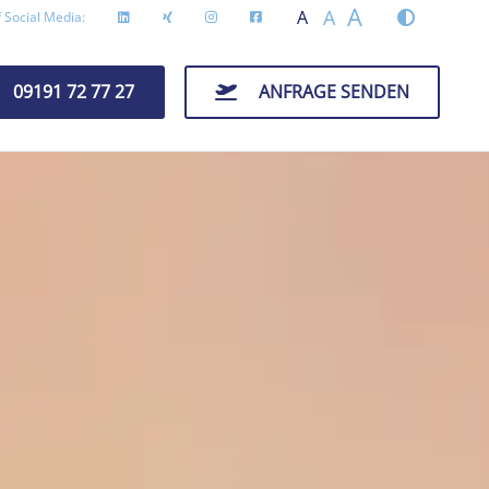
A
A
A
 Social Media:
09191 72 77 27
ANFRAGE SENDEN