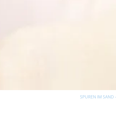
Einleitung
SPUREN IM SAND –