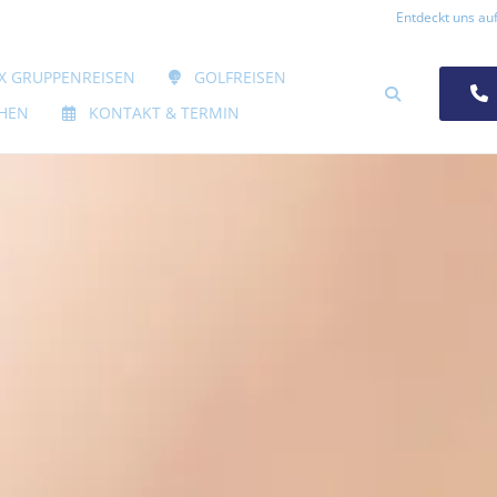
Entdeckt uns auf
 ÖFFNEN
X GRUPPENREISEN
GOLFREISEN
SUCHEN
HEN
KONTAKT & TERMIN