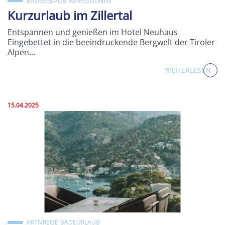
BADEURLAUB
IMPRESSIONEN
Kurzurlaub im Zillertal
Entspannen und genießen im Hotel Neuhaus
Eingebettet in die beeindruckende Bergwelt der Tiroler
Alpen…
WEITERLESEN
Veröffentlicht am:
15.04.2025
AKTIVREISE
BADEURLAUB