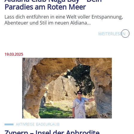
Paradies am Roten Meer
Lass dich entführen in eine Welt voller Entspannung,
Abenteuer und Stil im neuen Aldiana…
WEITERLESEN
Veröffentlicht am:
19.03.2025
AKTIVREISE
BADEURLAUB
Zypern – Insel der Aphrodite