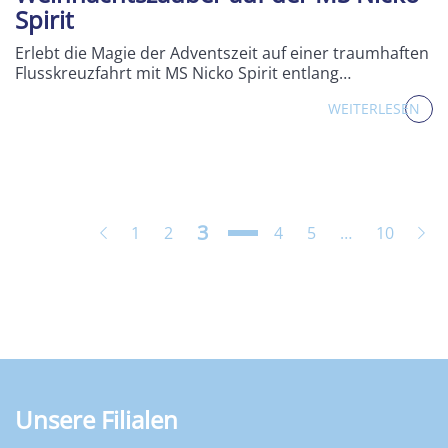
Spirit
Erlebt die Magie der Adventszeit auf einer traumhaften
Flusskreuzfahrt mit MS Nicko Spirit entlang…
WEITERLESEN
Seite
3
Zurück
Seite
Seite
Seite
Seite
Seite
Wei
1
2
4
5
…
10
Unsere Filialen