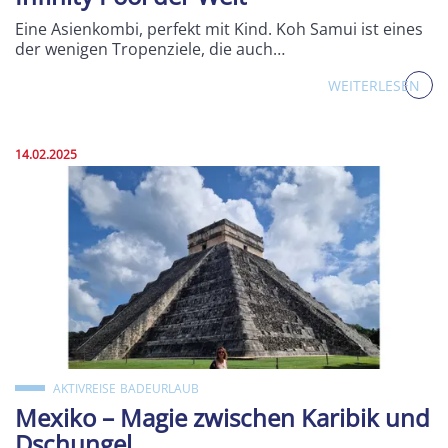
Eine Asienkombi, perfekt mit Kind. Koh Samui ist eines
der wenigen Tropenziele, die auch…
WEITERLESEN
Veröffentlicht am:
14.02.2025
AKTIVREISE
BADEURLAUB
Mexiko – Magie zwischen Karibik und
Dschungel