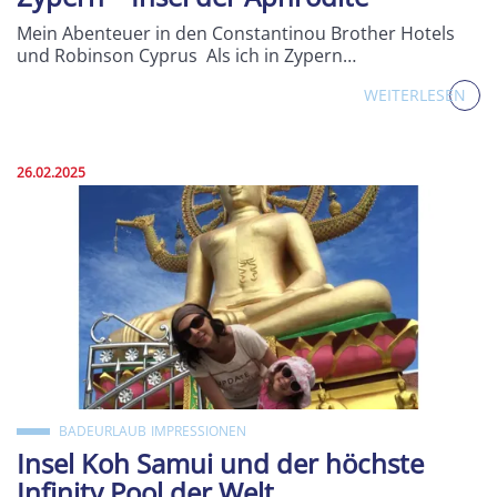
Mein Abenteuer in den Constantinou Brother Hotels
und Robinson Cyprus Als ich in Zypern…
WEITERLESEN
Veröffentlicht am:
26.02.2025
BADEURLAUB
IMPRESSIONEN
Insel Koh Samui und der höchste
Infinity Pool der Welt