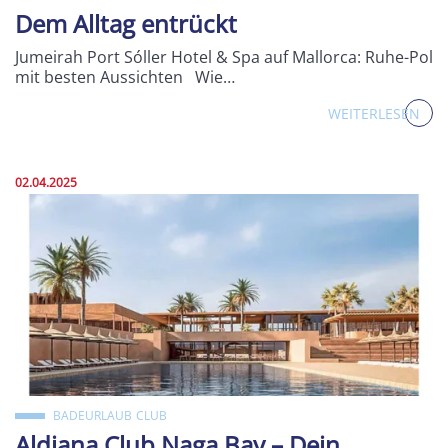
Dem Alltag entrückt
Jumeirah Port Sóller Hotel & Spa auf Mallorca: Ruhe-Pol
mit besten Aussichten Wie…
WEITERLESEN
Veröffentlicht am:
02.04.2025
BADEURLAUB
CLUB
Aldiana Club Naga Bay – Dein