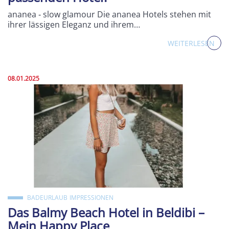
ananea ‐ slow glamour Die ananea Hotels stehen mit
ihrer lässigen Eleganz und ihrem…
WEITERLESEN
Veröffentlicht am:
08.01.2025
BADEURLAUB
IMPRESSIONEN
Das Balmy Beach Hotel in Beldibi –
Mein Happy Place