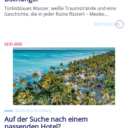
Türkisblaues Wasser, weiße Traumstrände und eine
Geschichte, die in jeder Ruine flüstert – Mexiko…
WEITERLESEN
Veröffentlicht am:
22.01.2025
BADEURLAUB
FAMILIE
Auf der Suche nach einem
passenden Hotel?