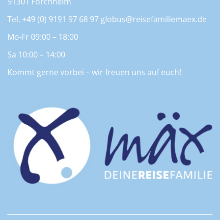
91301 Forchheim
Tel. +49 (0) 9191 97 68 97
globus@reisefamiliemaex.de
Mo-Fr 09:00 – 18:00
Sa 10:00 – 14:00
Kommt gerne vorbei – wir freuen uns auf euch!