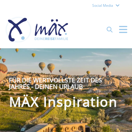
Social Media
Reisefamilie Mäx – Forch
Suchen
FÜR DIE WERTVOLLSTE ZEIT DES
JAHRES - DEINEN URLAUB
MÄX Inspiration