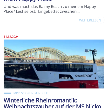
Und was mach das Balmy Beach zu meinem Happy
Place? Lest selbst: Eingebettet zwischen…
WEITERLESEN
Veröffentlicht am:
11.12.2024
IMPRESSIONEN
RUNDREISE
Winterliche Rheinromantik:
Weihnachtszauber auf der MS Nicko