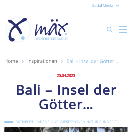
Social Media
Reisefamilie Mäx – Forch
Suchen
Home
Inspirationen
Bali – Insel der Götter…
Veröffentlicht am:
25.04.2023
Bali – Insel der
Götter…
AKTIVREISE
BADEURLAUB
IMPRESSIONEN
NATUR
RUNDREISE