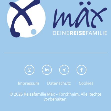
INSTAGRAM
LINKEDIN
XING
FACEBOOK
Impressum
Datenschutz
Cookies
© 2026 Reisefamilie Mäx – Forchheim.
Alle Rechte
vorbehalten.