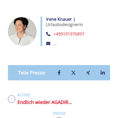
Irene Knauer
|
Urlaubsdesignerin
+499191976897
irene.knauer@reisefamiliemaex
Teilen auf Facebook
Teilen auf X
Teilen auf X
Teilen
Teile Presse:
ÄLTERE
Titel für Presse
Endlich wieder AGADIR…
PRESSE