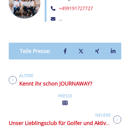
+499191727727
forchheim@reisefamiliemaex.de
Teilen auf Facebook
Teilen auf X
Teilen auf X
Teilen
Teile Presse:
ÄLTERE
Titel für Presse
Kennt ihr schon JOURNAWAY?
PRESSE
NEUERE
Titel für Presse
Unser Lieblingsclub für Golfer und Aktivurlauber