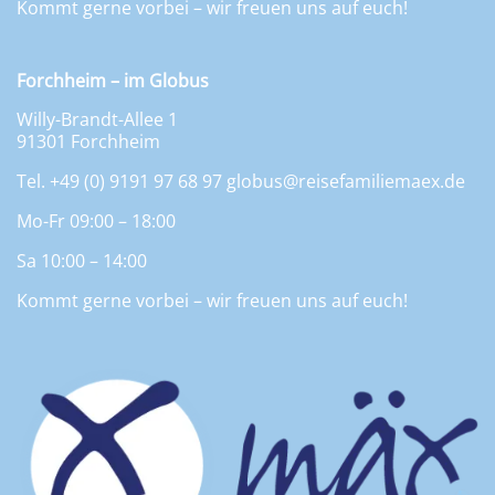
Kommt gerne vorbei – wir freuen uns auf euch!
Forchheim – im Globus
Willy-Brandt-Allee 1
91301 Forchheim
Tel. +49 (0) 9191 97 68 97
globus@reisefamiliemaex.de
Mo-Fr 09:00 – 18:00
Sa 10:00 – 14:00
Kommt gerne vorbei – wir freuen uns auf euch!