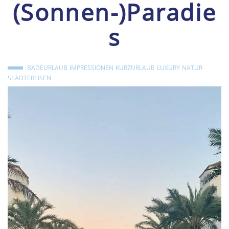
(Sonnen-)Paradie
s
BADEURLAUB
IMPRESSIONEN
KURZURLAUB
LUXURY
NATUR
STÄDTEREISEN