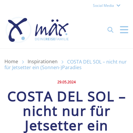
Social Media
Reisefamilie Mäx – Forch
Suchen
Home
Inspirationen
COSTA DEL SOL – nicht nur
für Jetsetter ein (Sonnen-)Paradies
Veröffentlicht am:
29.05.2024
COSTA DEL SOL –
nicht nur für
Jetsetter ein