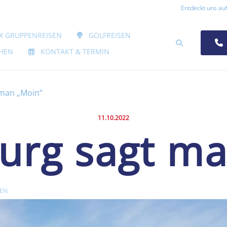
Entdeckt uns auf
 ÖFFNEN
X GRUPPENREISEN
GOLFREISEN
SUCHEN
HEN
KONTAKT & TERMIN
man „Moin“
Veröffentlicht am:
11.10.2022
urg sagt ma
SEN