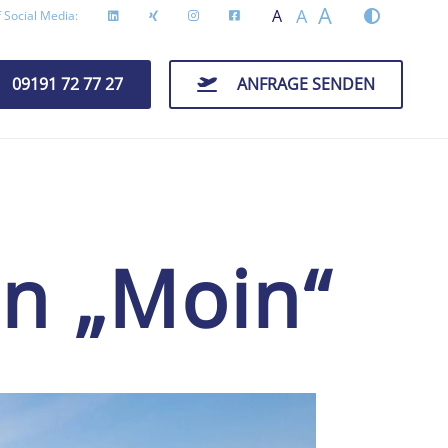
A
A
A
 Social Media:
09191 72 77 27
ANFRAGE SENDEN
n „Moin“