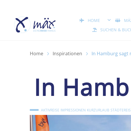
Reisefamilie Mäx – Forchheim
DROPDOWN
HOME
MÄ
SUCHEN & BUC
Home
Inspirationen
In Hamburg sagt 
In Hamb
AKTIVREISE
IMPRESSIONEN
KURZURLAUB
STÄDTEREI