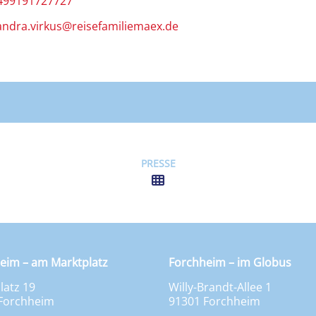
499191727727
andra.virkus@reisefamiliemaex.de
PRESSE
eim – am Marktplatz
Forchheim – im Globus
latz 19
Willy-Brandt-Allee 1
Forchheim
91301 Forchheim