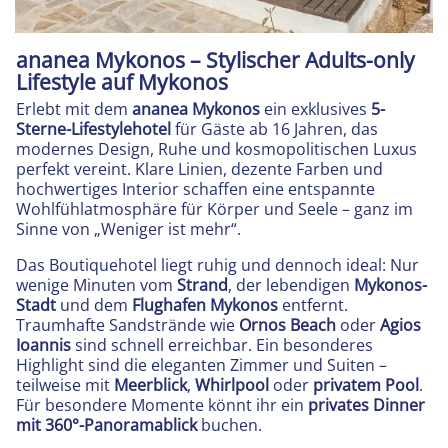
ananea Mykonos – Stylischer Adults-only
Lifestyle auf Mykonos
Erlebt mit dem
ananea Mykonos
ein exklusives
5-
Sterne-Lifestylehotel
für Gäste ab 16 Jahren, das
modernes Design, Ruhe und kosmopolitischen Luxus
perfekt vereint. Klare Linien, dezente Farben und
hochwertiges Interior schaffen eine entspannte
Wohlfühlatmosphäre für Körper und Seele – ganz im
Sinne von „Weniger ist mehr“.
Das Boutiquehotel liegt ruhig und dennoch ideal: Nur
wenige Minuten vom
Strand
, der lebendigen
Mykonos-
Stadt
und dem
Flughafen Mykonos
entfernt.
Traumhafte Sandstrände wie
Ornos Beach
oder
Agios
Ioannis
sind schnell erreichbar. Ein besonderes
Highlight sind die eleganten Zimmer und Suiten –
teilweise mit
Meerblick
,
Whirlpool
oder
privatem Pool
.
Für besondere Momente könnt ihr ein
privates Dinner
mit 360°-Panoramablick
buchen.