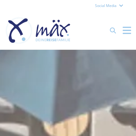
Social Media
Reisefamilie Mäx – Forch
Suchen