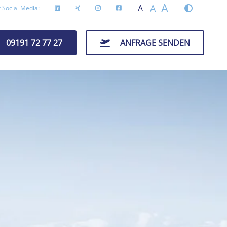
A
A
A
 Social Media:
09191 72 77 27
ANFRAGE SENDEN