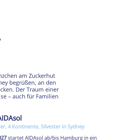
A
änzchen am Zuckerhut
dney begrüßen, an den
cken. Der Traum einer
ise – auch für Familien
AIDAsol
er, 4 Kontinente, Silvester in Sydney
027
startet AIDAsol ab/bis Hamburg in ein