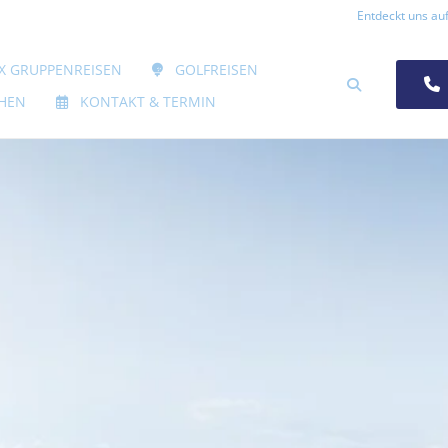
Entdeckt uns auf
 ÖFFNEN
X GRUPPENREISEN
GOLFREISEN
SUCHEN
HEN
KONTAKT & TERMIN